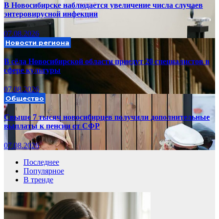
В Новосибирске наблюдается увеличение числа случаев
энтеровирусной инфекции
07.08.2026
Новости региона
В сёла Новосибирской области приедут 20 специалистов в
сфере культуры
07.08.2026
Общество
Свыше 7 тысяч новосибирцев получили дополнительные
выплаты к пенсии от СФР
07.08.2026
Последнее
Популярное
В тренде