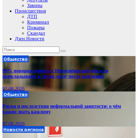
Законы
Происшествия
ДТП
Криминал
Пожары
Скандал
Дзен.Новости
Общество
99% новорожденных в Новосибирской области
прикладывают к груди сразу после рождения
07.08.2026
Общество
Риски и последствия неформальной занятости: о чём
важно знать каждому
07.08.2026
Новости региона