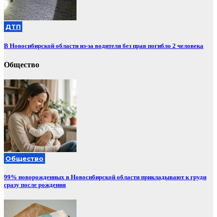
ДТП
В Новосибирской области из-за водителя без прав погибло 2 человека
Общество
Общество
99% новорожденных в Новосибирской области прикладывают к груди
сразу после рождения