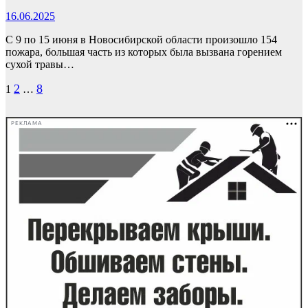
16.06.2025
С 9 по 15 июня в Новосибирской области произошло 154
пожара, большая часть из которых была вызвана горением
сухой травы…
Пагинация
2
8
1
…
записей
РЕКЛАМА