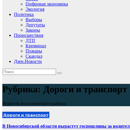
Цифровая экономика
Экология
Политика
Выборы
Депутаты
Законы
Происшествия
ДТП
Криминал
Пожары
Скандал
Дзен.Новости
Рубрика:
Дороги и транспорт
Новости Болотнинского района
Дороги и транспорт
В Новосибирской области вырастут госпошлины за водител