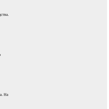
ства.
о
а. На