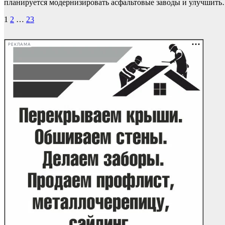
планируется модернизировать асфальтовые заводы и улучшит
Пагинация
1
2
…
23
записей
РЕКЛАМА