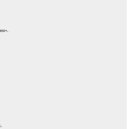
ни».
,