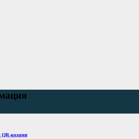
мация
ы QR-кодами