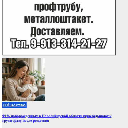
Общество
99% новорожденных в Новосибирской области прикладывают к
груди сразу после рождения