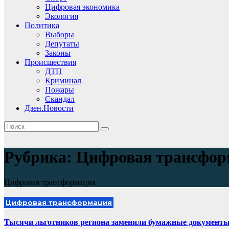
Цифровая экономика
Экология
Политика
Выборы
Депутаты
Законы
Происшествия
ДТП
Криминал
Пожары
Скандал
Дзен.Новости
Рубрика:
Цифровая трансфор
Цифровая трансформация
Цифровая трансформация
Тысячи льготников региона заменили бумажные документ