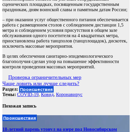
сценических площадках, посвященным государственным
праздникам, дням воинской славы и памятным датам России;
– при оказании услуг общественного питания обеспечивается
работа с размещением столов с соблюдением дистанции 1,5
метра и соблюдением условия присутствия в общем зале
обслуживания одного посетителя на 4 квадратных метра,
приостановлена работа танцполов (танцплощадок), дискотек,
исключить массовые мероприятия.
В целях обеспечения санитарно-эпидемиологического
благополучия сделан упор на повышение эффективности
контроля проведения массовых мероприятий.
Навигация
Проверка ограничительных мер
Чаще ловить или лучше следить?
по
Раздел:
Происшествия
записям
Темы:
COVID-19
,
Ковид
,
Коронавирус
Похожая запись
Происшествия
18-летний парень утонул на озере под Новосибирском