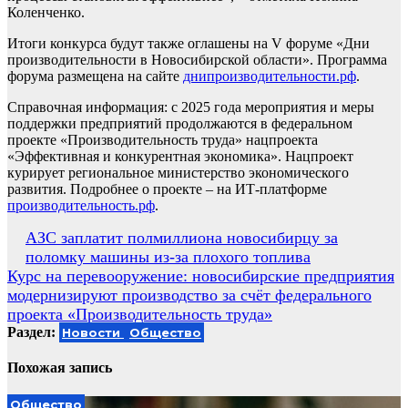
Коленченко.
Итоги конкурса будут также оглашены на V форуме «Дни
производительности в Новосибирской области». Программа
форума размещена на сайте
днипроизводительности.рф
.
Справочная информация: с 2025 года мероприятия и меры
поддержки предприятий продолжаются в федеральном
проекте «Производительность труда» нацпроекта
«Эффективная и конкурентная экономика». Нацпроект
курирует региональное министерство экономического
развития. Подробнее о проекте – на ИТ-платформе
производительность.рф
.
Навигация
АЗС заплатит полмиллиона новосибирцу за
поломку машины из-за плохого топлива
по
Курс на перевооружение: новосибирские предприятия
записям
модернизируют производство за счёт федерального
проекта «Производительность труда»
Раздел:
Новости
Общество
Похожая запись
Общество