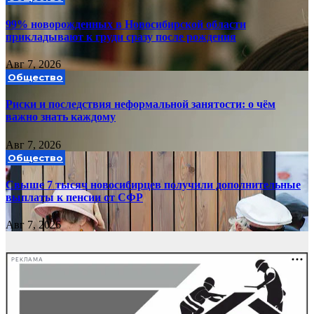
99% новорожденных в Новосибирской области
прикладывают к груди сразу после рождения
Авг 7, 2026
Общество
Риски и последствия неформальной занятости: о чём
важно знать каждому
Авг 7, 2026
Общество
Свыше 7 тысяч новосибирцев получили дополнительные
выплаты к пенсии от СФР
Авг 7, 2026
РЕКЛАМА