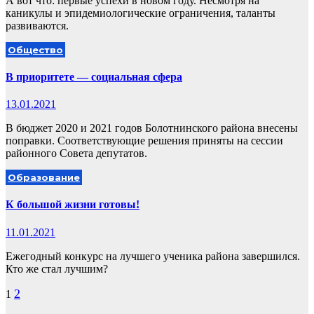
А вот что: первые успехи в новом году. Несмотря на
каникулы и эпидемиологические ограничения, таланты
развиваются.
Общество
В приоритете — социальная сфера
13.01.2021
В бюджет 2020 и 2021 годов Болотнинского района внесены
поправки. Соответствующие решения приняты на сессии
районного Совета депутатов.
Образование
К большой жизни готовы!
11.01.2021
Ежегодный конкурс на лучшего ученика района завершился.
Кто же стал лучшим?
Пагинация
2
1
записей