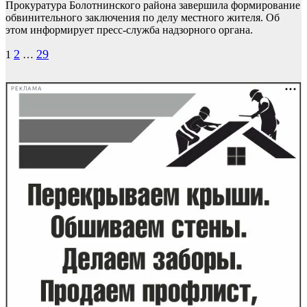
Прокуратура Болотнинского района завершила формирование
обвинительного заключения по делу местного жителя. Об
этом информирует пресс-служба надзорного органа.
Пагинация
2
29
1
…
записей
РЕКЛАМА