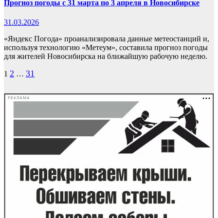
Прогноз погоды с 31 марта по 3 апреля в Новосибирске
31.03.2026
«Яндекс Погода» проанализировала данные метеостанций и,
используя технологию «Метеум», составила прогноз погоды
для жителей Новосибирска на ближайшую рабочую неделю.
Пагинация
2
31
1
…
записей
РЕКЛАМА