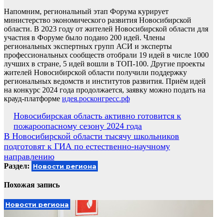
Напомним, региональный этап Форума курирует
министерство экономического развития Новосибирской
области. В 2023 году от жителей Новосибирской области для
участия в Форуме было подано 200 идей. Члены
региональных экспертных групп АСИ и эксперты
профессиональных сообществ отобрали 19 идей в числе 1000
лучших в стране, 5 идей вошли в ТОП-100. Другие проекты
жителей Новосибирской области получили поддержку
региональных ведомств и институтов развития. Приём идей
на конкурс 2024 года продолжается, заявку можно подать на
крауд-платформе
идея.росконгресс.рф
Навигация
Новосибирская область активно готовится к
пожароопасному сезону 2024 года
по
В Новосибирской области тысячу школьников
записям
подготовят к ГИА по естественно-научному
направлению
Раздел:
Новости региона
Похожая запись
Новости региона