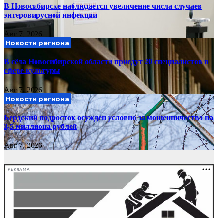
В Новосибирске наблюдается увеличение числа случаев
энтеровирусной инфекции
Авг 7, 2026
Новости региона
В сёла Новосибирской области приедут 20 специалистов в
сфере культуры
Авг 7, 2026
Новости региона
Бердский подросток осужден условно за мошенничество на
3,5 миллиона рублей
Авг 7, 2026
РЕКЛАМА