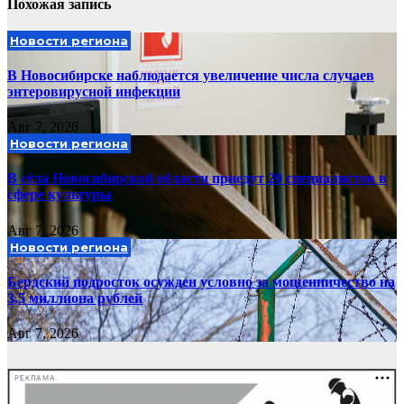
Похожая запись
Новости региона
В Новосибирске наблюдается увеличение числа случаев
энтеровирусной инфекции
Авг 7, 2026
Новости региона
В сёла Новосибирской области приедут 20 специалистов в
сфере культуры
Авг 7, 2026
Новости региона
Бердский подросток осужден условно за мошенничество на
3,5 миллиона рублей
Авг 7, 2026
РЕКЛАМА