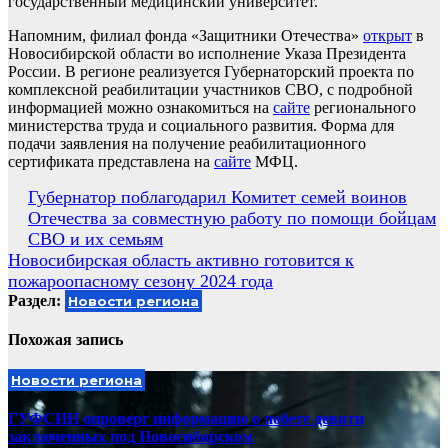
государственный медицинский университет.
Напомним, филиал фонда «Защитники Отечества»
открыт
в
Новосибирской области во исполнение Указа Президента
России. В регионе реализуется Губернаторский проекта по
комплексной реабилитации участников СВО, с подробной
информацией можно ознакомиться на
сайте
регионального
министерства труда и социального развития. Форма для
подачи заявления на получение реабилитационного
сертификата представлена на
сайте
МФЦ.
Навигация
Губернатор поблагодарил Комитет семей воинов
Отечества за совместную работу по помощи бойцам
по
СВО и их семьям
записям
Новосибирская область активно готовится к
пожароопасному сезону 2024 года
Раздел:
Новости региона
Похожая запись
Новости региона
ГУФСИН опроверг информацию о побеге девяти
заключенных под Новосибирском