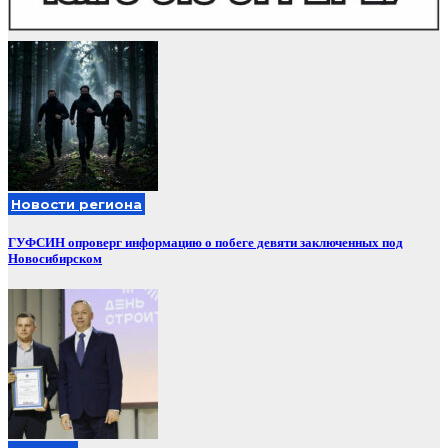
Новости региона
ГУФСИН опроверг информацию о побеге девяти заключенных под
Новосибирском