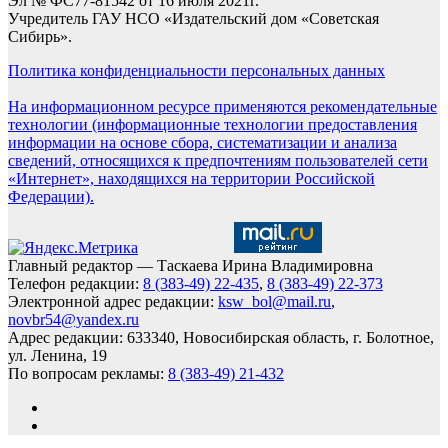
Эл № ФС77-81542 от 16 июля 2021г.
Учредитель ГАУ НСО «Издательский дом «Советская
Сибирь».
Политика конфиденциальности персональных данных
На информационном ресурсе применяются рекомендательные
технологии (информационные технологии предоставления
информации на основе сбора, систематизации и анализа
сведений, относящихся к предпочтениям пользователей сети
«Интернет», находящихся на территории Российской
Федерации).
Главный редактор — Таскаева Ирина Владимировна
Телефон редакции:
8 (383-49) 22-435
,
8 (383-49) 22-373
Электронной адрес редакции:
ksw_bol@mail.ru
,
novbr54@yandex.ru
Адрес редакции: 633340, Новосибирская область, г. Болотное,
ул. Ленина, 19
По вопросам рекламы:
8 (383-49) 21-432