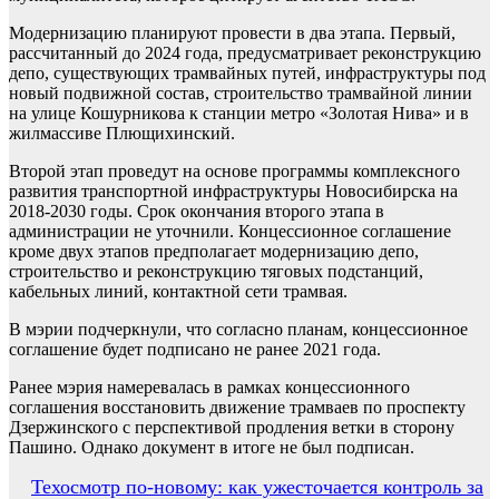
Модернизацию планируют провести в два этапа. Первый,
рассчитанный до 2024 года, предусматривает реконструкцию
депо, существующих трамвайных путей, инфраструктуры под
новый подвижной состав, строительство трамвайной линии
на улице Кошурникова к станции метро «Золотая Нива» и в
жилмассиве Плющихинский.
Второй этап проведут на основе программы комплексного
развития транспортной инфраструктуры Новосибирска на
2018-2030 годы. Срок окончания второго этапа в
администрации не уточнили. Концессионное соглашение
кроме двух этапов предполагает модернизацию депо,
строительство и реконструкцию тяговых подстанций,
кабельных линий, контактной сети трамвая.
В мэрии подчеркнули, что согласно планам, концессионное
соглашение будет подписано не ранее 2021 года.
Ранее мэрия намеревалась в рамках концессионного
соглашения восстановить движение трамваев по проспекту
Дзержинского с перспективой продления ветки в сторону
Пашино. Однако документ в итоге не был подписан.
Навигация
Техосмотр по-новому: как ужесточается контроль за