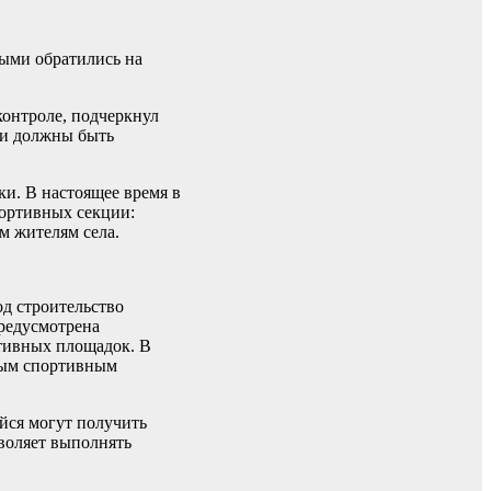
ыми обратились на
контроле, подчеркнул
 и должны быть
ки. В настоящее время в
портивных секции:
м жителям села.
д строительство
редусмотрена
ртивных площадок. В
чным спортивным
йся могут получить
воляет выполнять