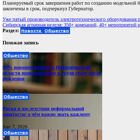
Планируемый срок завершения работ по созданию модельной би
закончены в срок, подчеркнул Губернатор.
Навигация
Уже пятый производитель электротехнического оборудования 
Сибирская аграрная неделя: 350+ компаний, 40+ мероприятий
по
Раздел:
Новости
Общество
записям
Похожая запись
Общество
99% новорожденных в Новосибирской
области прикладывают к груди сразу после
рождения
Авг 7, 2026
Общество
Риски и последствия неформальной
занятости: о чём важно знать каждому
Авг 7, 2026
Общество