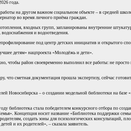
026 года.
работы на другом важном социальном объекте – в средней школ
ернатор во время личного приёма граждан.
ы отопления, входных групп, запланированы внутренние штукат
 водоснабжения и водоотведения.
епрофилирование под центр детских инициатив и открытого спо
лучшее детям» нацпроекта «Молодёжь и дети».
, чтобы район своевременно выполнил все работы: не просто в 
у, что сметная документация прошла экспертизу, сейчас готови
елей Новосибирска – о создании модельной библиотеки на базе 
году библиотека стала победителем конкурсного отбора по созд
емья». Концепция носит название «Библиотека поддержки семь
родителям, создать зоны для психологических консультаций, пл
етей и их родителей», – сказала заявитель.