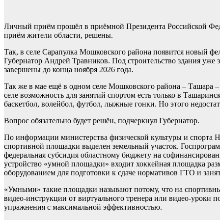
Личный приём прошёл в приёмной Президента Российской Феде
приём жители области, решены.
Так, в селе Сарапулка Мошковского района появится новый фе
Губернатор Андрей Травников. Под строительство здания уже 
завершены до конца ноября 2026 года.
Так же в мае ещё в одном селе Мошковского района – Ташара 
селе возможность для занятий спортом есть только в Ташаринс
баскетбол, волейбол, футбол, лыжные гонки. Но этого недоста
Вопрос обязательно будет решён, подчеркнул Губернатор.
По информации министерства физической культуры и спорта Н
спортивной площадки выделен земельный участок. Госпрограм
федеральная субсидия областному бюджету на софинансирован
устройство «умной площадки» входит хоккейная площадка раз
оборудованием для подготовки к сдаче нормативов ГТО и заня
«Умными» такие площадки называют потому, что на спортивн
видео-инструкции от виртуального тренера или видео-уроки п
упражнения с максимальной эффективностью.