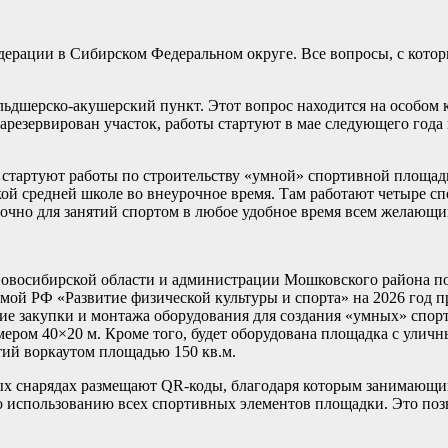
рации в Сибирском Федеральном округе. Все вопросы, с котор
льдшерско-акушерский пункт. Этот вопрос находится на особом 
зарезервирован участок, работы стартуют в мае следующего года
– стартуют работы по строительству «умной» спортивной площад
кой средней школе во внеурочное время. Там работают четыре с
точно для занятий спортом в любое удобное время всем желающи
овосибирской области и администрации Мошковского района по
мой РФ «Развитие физической культуры и спорта» на 2026 год п
ие закупки и монтажа оборудования для создания «умных» спо
мером 40×20 м. Кроме того, будет оборудована площадка с ули
тий воркаутом площадью 150 кв.м.
ых снарядах размещают QR-коды, благодаря которым занимающи
о использованию всех спортивных элементов площадки. Это поз