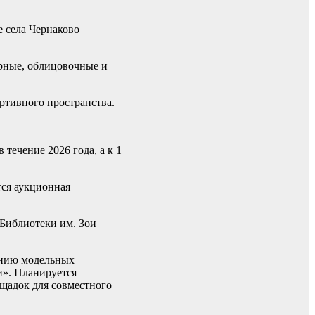
е села Чернаково
урные, облицовочные и
ртивного пространства.
течение 2026 года, а к 1
тся аукционная
«Библиотеки им. Зои
анию модельных
и». Планируется
ощадок для совместного