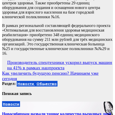
центров здоровья. Также приобретены 29 единиц
оборудования для создания и оснащения нового центра
здоровья для взрослого населения на базе городской
клинической поликлиники №16.
В рамках региональной составляющей федерального проекта
«Оптимальная для восстановления здоровья медицинская
реабилитация» приобретено 348 единиц медицинского
оборудования на сумму 211 млн рублей для трёх медицинских
организаций. Это государственная клиническая больница
№25 и государственные клинические поликлиники №№29 и
16.
Навигация
Производитель спецтехники ускорил выпуск машин
на 41% в рамках нацпроекта
по
Как увеличить будущую пенсию? Начинаем уже
записям
сегодня
Раздел:
Новости
Общество
Похожая запись
Новости
Новосибирцам назвали точное количество выходных дней