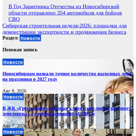
Навигация
В Год Защитника Отечества из Новосибирской
области отправлено 354 автомобиля для бойцов
по
СВО
записям
Сибирская строительная неделя-2026: площадки для
демонстрации экспертности и продвижения бизнеса
Раздел:
Новости
Похожая запись
Новости
Новосибирцам назвали точное количество выходных дней
на праздники в 2027 году
Авг 8, 2026
Новости
В ЖК «Гренландия» впервые клиентские дни от крупного
девелопера — группы компаний «СОЮЗ»
Авг 7, 2026
Новости