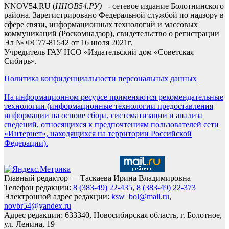
NNOV54.RU (
ННОВ54.РУ)
- сетевое издание Болотнинского
района. Зарегистрировано Федеральной службой по надзору в
сфере связи, информационных технологий и массовых
коммуникаций (Роскомнадзор), свидетельство о регистрации
Эл № ФС77-81542 от 16 июля 2021г.
Учредитель ГАУ НСО «Издательский дом «Советская
Сибирь».
Политика конфиденциальности персональных данных
На информационном ресурсе применяются рекомендательные
технологии (информационные технологии предоставления
информации на основе сбора, систематизации и анализа
сведений, относящихся к предпочтениям пользователей сети
«Интернет», находящихся на территории Российской
Федерации).
Главный редактор — Таскаева Ирина Владимировна
Телефон редакции:
8 (383-49) 22-435
,
8 (383-49) 22-373
Электронной адрес редакции:
ksw_bol@mail.ru
,
novbr54@yandex.ru
Адрес редакции: 633340, Новосибирская область, г. Болотное,
ул. Ленина, 19