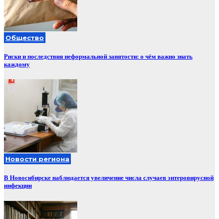
Общество
Риски и последствия неформальной занятости: о чём важно знать
каждому
Новости региона
В Новосибирске наблюдается увеличение числа случаев энтеровирусной
инфекции