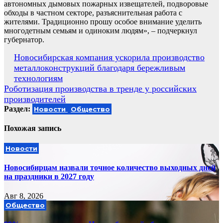
автономных дымовых пожарных извещателей, подворовые
обходы в частном секторе, разъяснительная работа с
жителями. Традиционно прошу особое внимание уделить
многодетным семьям и одиноким людям», – подчеркнул
губернатор.
Навигация
Новосибирская компания ускорила производство
металлоконструкций благодаря бережливым
по
технологиям
записям
Роботизация производства в тренде у российских
производителей
Раздел:
Новости
Общество
Похожая запись
Новости
Новосибирцам назвали точное количество выходных дней
на праздники в 2027 году
Авг 8, 2026
Общество