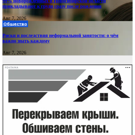
99% новорожденных в Новосибирской области
прикладывают к груди сразу после рождения
Авг 7, 2026
Общество
Риски и последствия неформальной занятости: о чём
важно знать каждому
Авг 7, 2026
РЕКЛАМА