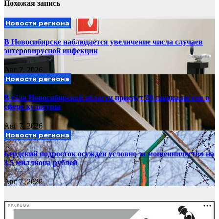
Похожая запись
Новости региона
В Новосибирске наблюдается увеличение числа случаев
энтеровирусной инфекции
Авг 7, 2026
Новости региона
В сёла Новосибирской области приедут 20 специалистов в
сфере культуры
Авг 7, 2026
Новости региона
Бердский подросток осужден условно за мошенничество на
3,5 миллиона рублей
Авг 7, 2026
РЕКЛАМА