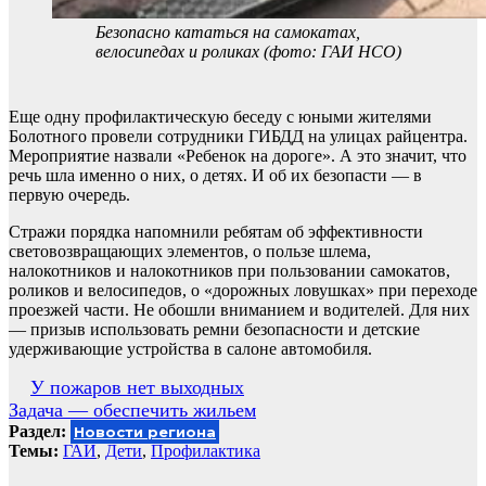
Безопасно кататься на самокатах,
велосипедах и роликах (фото: ГАИ НСО)
Еще одну профилактическую беседу с юными жителями
Болотного провели сотрудники ГИБДД на улицах райцентра.
Мероприятие назвали «Ребенок на дороге». А это значит, что
речь шла именно о них, о детях. И об их безопасти — в
первую очередь.
Стражи порядка напомнили ребятам об эффективности
световозвращающих элементов, о пользе шлема,
налокотников и налокотников при пользовании самокатов,
роликов и велосипедов, о «дорожных ловушках» при переходе
проезжей части. Не обошли вниманием и водителей. Для них
— призыв использовать ремни безопасности и детские
удерживающие устройства в салоне автомобиля.
Навигация
У пожаров нет выходных
Задача — обеспечить жильем
по
Раздел:
Новости региона
записям
Темы:
ГАИ
,
Дети
,
Профилактика