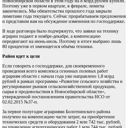
Новосибирской области в этом году на 8 млрд рублей купили.
Поэтому уже в первом квартале, в феврале, лимиты
закончились. Мы обязательства прошлого года закрыли
лимитами года текущего. Сейчас прорабатываем предложения
и представим вам на обсуждение изменения по господдержке.
В ходе разговора было подчеркнуто, что заявки на технику
аграрии подают в ноябре-декабре, а компенсацию
передвигают на июнь-июль. Поэтому в итоге выбрано лишь
80 процентов от имеющегося объёма техники.
Район идет к цели
Если говорить о господдержке, для своевременного
проведения всего комплекса сезонных полевых работ
аграриям области с начала года уже направлено 1,8 млрд
рублей в рамках программы «Развитие сельского хозяйства и
регулирование рынков сельскохозяйственной продукции,
сырья и продовольствия в Новосибирской области»,
утвержденной постановлением правительства НСО от
02.02.2015 №37-п.
За первое полугодие аграриями Болотнинского района
получено на компенсацию части затрат, на приобретение
технических средств и оборудования 2 млн 742 тыс. рублей,
на проведение агротехнических работ 1 млн 744 тыс. рублей.