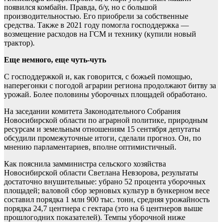
появился комбайн. Правда, б/у, но с большой
производительностью. Его приобрели за собственные
средства. Также в 2021 году помогла господдержка —
возмещение расходов на ГСМ и технику (купили новый
трактор).
Еще немного, еще чуть-чуть
С господдержкой и, как говорится, с божьей помощью,
наперегонки с погодой аграрии региона продолжают битву за
урожай. Более половины уборочных площадей обработано.
На заседании комитета Законодательного Собрания
Новосибирской области по аграрной политике, природным
ресурсам и земельным отношениям 15 сентября депутаты
обсудили промежуточные итоги, сделали прогноз. Он, по
мнению парламентариев, вполне оптимистичный.
Как пояснила замминистра сельского хозяйства
Новосибирской области Светлана Невзорова, результаты
достаточно внушительные: убрано 52 процента уборочных
площадей; валовой сбор зерновых культур в бункерном весе
составил порядка 1 млн 900 тыс. тонн, средняя урожайность
порядка 24,7 центнера с гектара (это на 6 центнеров выше
прошлогодних показателей). Темпы уборочной ниже