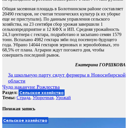
Общая засеянная площадь в Болотнинском районе составляет
20490 гектаров, не считая технических культур (к их уборке
еще не приступали). По данным управления сельского
хозяйства, на 23 сентября сбор урожая завершили 1
сельхозпредприятие и 12 КФХ и ИП. Средняя урожайность
24,3 центнера с гектара, подработано и засыпано семян 1579
тонн. Вспахано 4982 гектара зяби под посевную будущего
года. Убрано 14044 гектаров зерновых и зернобобовых, это
68,5% от плана. Аграрии ждут погожего дня, чтобы
совершить последний рывок.
Екатерина ГОРШКОВА
Навигация
За школьную парту сядут фермеры в Новосибирской
области
по
Чудо накануне Рождества
записям
Раздел:
Сельское хозяйство
Темы:
Cтрада
,
Уборочная
,
Урожай
Похожая запись
Сельское хозяйство