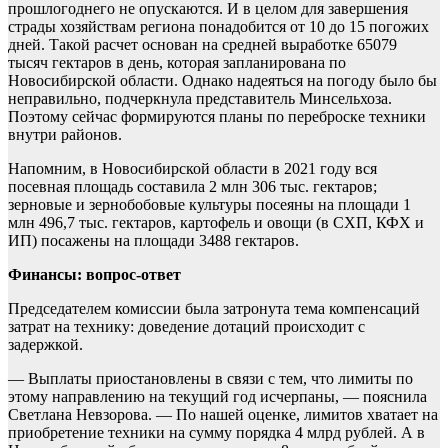
прошлогоднего не опускаются. И в целом для завершения
страды хозяйствам региона понадобится от 10 до 15 погожих
дней. Такой расчет основан на средней выработке 65079
тысяч гектаров в день, которая запланирована по
Новосибирской области. Однако надеяться на погоду было бы
неправильно, подчеркнула представитель Минсельхоза.
Поэтому сейчас формируются планы по переброске техники
внутри районов.
Напомним, в Новосибирской области в 2021 году вся
посевная площадь составила 2 млн 306 тыс. гектаров;
зерновые и зернобобовые культуры посеяны на площади 1
млн 496,7 тыс. гектаров, картофель и овощи (в СХП, КФХ и
ИП) посажены на площади 3488 гектаров.
Финансы: вопрос-ответ
Председателем комиссии была затронута тема компенсаций
затрат на технику: доведение дотаций происходит с
задержкой.
— Выплаты приостановлены в связи с тем, что лимиты по
этому направлению на текущий год исчерпаны, — пояснила
Светлана Невзорова. — По нашей оценке, лимитов хватает на
приобретение техники на сумму порядка 4 млрд рублей. А в