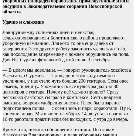
уборочных площадей обработано. Промежуточные итоги
обсудили в Законодательном собрании Новосибирской
области.
Удачно и слаженно
Лавируя между солнечных дней и ненастья,
сельхозпроизводители Болотнинского района продолжают
уборочную кампанию. Для кого-то она еще далека от
завершения. Зато другим работу закончить удалось до того,
как похолодание вперемешку с дождем обрушились на поля.
Для ИП Суржик финальной датой стало 3 сентября.
— В целом мы довольны, — говорит руководитель хозяйства
Александр Суржик. — Площади в этом году немного
увеличили, у нас стало чуть больше 200 гектаров. Сеем овес,
ячмень, пшеницу. Урожайность все культуры дали за 30
центнеров с гектара. Почему всё удачно прошло? Сразу
несколько факторов сыграло в комплексе. Сеять вовремя
выехали, вовремя удобрения внесли. Плюс была заранее
подготовлена почва — с осени зябь и пары обработали. Ну и,
конечно, люди. Мы вышли на уборку 14 августа, а начиная с
16-го работали практически без выходных, с утра до вечера.
Кроме того, помогло обновление техники. По словам
Александра Владимировича, в парк уборочных машин