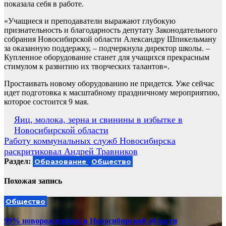
показала себя в работе.
«Учащиеся и преподаватели выражают глубокую
признательность и благодарность депутату Законодательного
собрания Новосибирской области Александру Шпикельману
за оказанную поддержку, – подчеркнула директор школы. –
Купленное оборудование станет для учащихся прекрасным
стимулом к развитию их творческих талантов».
Простаивать новому оборудованию не придется. Уже сейчас
идет подготовка к масштабному праздничному мероприятию,
которое состоится 9 мая.
Навигация
Яиц, молока, зерна и свинины в избытке в
Новосибирской области
по
Работу коммунальных служб Новосибирска
записям
раскритиковал Андрей Травников
Раздел:
Образование
Общество
Похожая запись
Общество
99% новорожденных в Новосибирской области