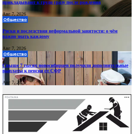
прикладывают к груди сразу после рождения
Авг 7, 2026
Общество
Риски и последствия неформальной занятости: о чём
важно знать каждому
Авг 7, 2026
Общество
Свыше 7 тысяч новосибирцев получили дополнительные
выплаты к пенсии от СФР
Авг 7, 2026
РЕКЛАМА