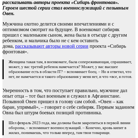
рассказывать авторы проекта «Сибирь фронтовая».
Героем шестой серии стал военнослужащий с позывным
Овен.
Мужчина охотно делится своими впечатлениями и с
оптимизмом смотрит на будущее. В военкомат сибиряк
пришел с маленьким сыном, жена была в отъезде с другим
ребенком, и мальчика было не с кем оставить
дома,
рассказывают авторы новой серии
проекта «Сибирь
фронтовая».
Женщина такая там, в военкомате, была сопереживающая, спрашивает,
может, у вас третий ребенок намечается? Может, у вас высшее
образование есть в области IT? – вспоминает боец. – Но я ответил, что
нет, не намечается и такого образования у меня нет, и что «все, я готов.
Уверенность в том, что поступает правильно, мужчине дал
опыт отца – тот был военным и служил в Афганистане.
Позывной Овен пришел в голову сам собой. «Овен – как
баран, упрямый», – говорит о себе сибиряк. Первым заданием
Овна был штурм боевых позиций противника.
Шел февраль 2023 года, мы должны были закрепиться в первой линии
обороны, – вспоминает военнослужащий. – Конечно, кровь кипит в
жилах, понимаешь, что только вперед, там твои товарищи.