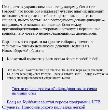
Ненависти к украинским военнослужащим у Овна нет.
Говорит, что после боя накрывает чувство апатии: приходит
осознание, что среди погибших противников – чьи-то
сыновья, чьи-то братья. Но необходимость денацификации –
все равно, что называется, налицо. Если между
противоборствующими сторонами останутся нерешенные
вопросы, это чревато непрекращающимися диверсиями.
Справляться со страхом на фронте сибиряку помогает
талисман – письмо незнакомой девочки Полины из
Новосибирской области.
Крохотный конвертик боец всегда берет с собой в бой.
Это письмо – мой талисман на счастье. На листке березка нарисована,
то, с чем ассоциируется Россия, – рассказывает Овен. – Когда смотрю на
него, у меня прибавляется уверенности в себе.
Третью серию проекта «Сибирь фронтовая» сняли
на линии огня
Навигация
Боец из Куйбышева стал героем программы НТВ
Студенты Новосибирского колледжа лёгкой
по