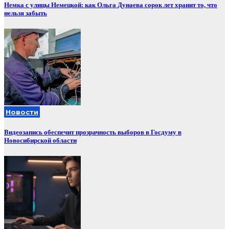
Немка с улицы Немецкой: как Ольга Дунаева сорок лет хранит то, что
нельзя забыть
Новости
Видеозапись обеспечит прозрачность выборов в Госдуму в
Новосибирской области