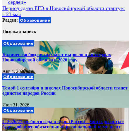
сердец»
записям
Период сдачи ЕГЭ в Новосибирской области стартует
с 23 мая
Раздел:
Образование
Похожая запись
Образование
Количество бюджетных мест выросло в колледжах
Новосибирской области в 2026 году
Авг 4, 2026
Образование
Темой 1 сентября в школах Новосибирской области станет
единство народов России
Июл 31, 2026
Образование
С 2026/27 учебного года в курс «Россия – мои горизонты»
будет добавлен обязательный региональный компонент