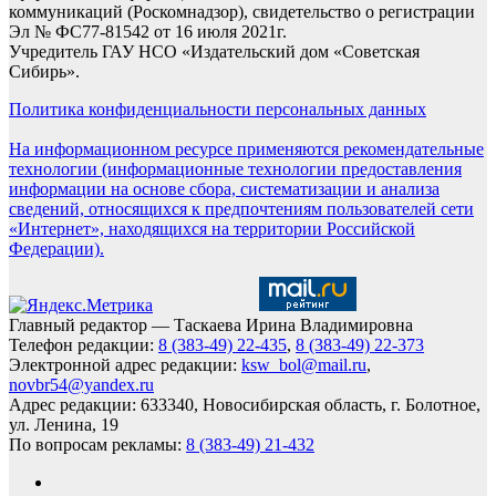
коммуникаций (Роскомнадзор), свидетельство о регистрации
Эл № ФС77-81542 от 16 июля 2021г.
Учредитель ГАУ НСО «Издательский дом «Советская
Сибирь».
Политика конфиденциальности персональных данных
На информационном ресурсе применяются рекомендательные
технологии (информационные технологии предоставления
информации на основе сбора, систематизации и анализа
сведений, относящихся к предпочтениям пользователей сети
«Интернет», находящихся на территории Российской
Федерации).
Главный редактор — Таскаева Ирина Владимировна
Телефон редакции:
8 (383-49) 22-435
,
8 (383-49) 22-373
Электронной адрес редакции:
ksw_bol@mail.ru
,
novbr54@yandex.ru
Адрес редакции: 633340, Новосибирская область, г. Болотное,
ул. Ленина, 19
По вопросам рекламы:
8 (383-49) 21-432