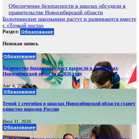
Навигация
Обеспечение безопасности в школах обсудили в
правительстве Новосибирской области
по
Болотнинские школьники растут и развиваются вместе
записям
с «Точкой роста»
Раздел:
Образование
Похожая запись
Образование
Количество бюджетных мест выросло в колледжах
Новосибирской области в 2026 году
Авг 4, 2026
Образование
Темой 1 сентября в школах Новосибирской области станет
единство народов России
Июл 31, 2026
Образование