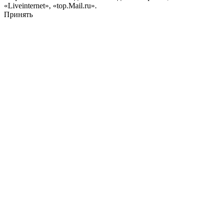
«Liveinternet», «top.Mail.ru».
Принять