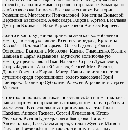
стрельбе, народном жиме и гребле на тренажере. Команда по
самбо завоевала 1-е место благодаря усилиям Виктории
Ромашиной, Маргариты Причисловой, Кристины Екимовой,
Вероники Евсюковой, Александра Жирова, Артёма Басалаева,
Дмитрия Басалаева, Ильи Картавченко и Алексея Корнеева.
Золото в копилку района принесла женская волейбольная
команда, в которую вошли: Ксения Свиридова, Кристина
Ковалёва, Наталья Григорьева, Олеся Редковец, Ольга
Острецова, Екатерина Морозова, Карина Тимошенко, Ксения
Шашева и Дарья Карманова. Мужскую волейбольную
команду представляли Иван Нарейко, Сергей Лукашевич,
Игорь Федюхин, Андрей Таскаев, Сергей Михайленко,
Даниил Ортман и Кирилл Магер. Наши спортсмены стали
лучшими среди городошников, золото завоевали Юрий
Гончаров, Владимир Субботин, Алексей Атрошкин и Сергей
Мелехов.
Стритбол и полиатлон также не остались без внимания: здесь
наши спортсмены проявили настоящую командную работу и
мастерство. В соревнованиях принимали участие Иван
Нарейко, Андрей Таскаев, Сергей Лукашевич, Игорь
Федюхин, Ксения Кремер, Ольга Быстрова, Наталья
Александрова, Глеб Александров, Степан Жуков и Матвей
Ермаков. Пауэрлифтинг также стал одним из сильных