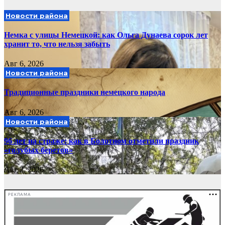
Новости района
Немка с улицы Немецкой: как Ольга Дунаева сорок лет
хранит то, что нельзя забыть
Авг 6, 2026
Новости района
Традиционные праздники немецкого народа
Авг 6, 2026
Новости района
96 лет на страже: как в Болотном отметили праздник
«голубых беретов»
Авг 2, 2026
РЕКЛАМА