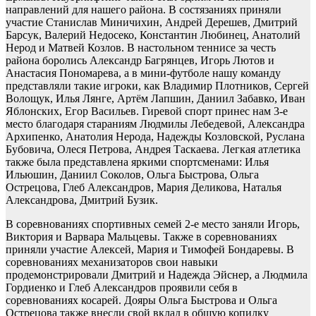
направлений для нашего района. В состязаниях приняли
участие Станислав Миничихин, Андрей Дерешев, Дмитрий
Барсук, Валерий Недосеко, Константин Любинец, Анатолий
Нерод и Матвей Козлов. В настольном теннисе за честь
района боролись Александр Багрянцев, Игорь Лютов и
Анастасия Пономарева, а в мини-футболе нашу команду
представляли такие игроки, как Владимир Плотников, Сергей
Волощук, Илья Лянге, Артём Лапшин, Даниил Забавко, Иван
Яблонских, Егор Васильев. Гиревой спорт принес нам 3-е
место благодаря стараниям Людмилы Лебедевой, Александра
Архипенко, Анатолия Нерода, Надежды Козловской, Руслана
Бубовича, Олеся Петрова, Андрея Таскаева. Легкая атлетика
также была представлена яркими спортсменами: Илья
Ильюшин, Даниил Соколов, Ольга Быстрова, Ольга
Острецова, Глеб Александров, Мария Деликова, Наталья
Александрова, Дмитрий Бузик.
В соревнованиях спортивных семей 2-е место заняли Игорь,
Виктория и Варвара Мальцевы. Также в соревнованиях
приняли участие Алексей, Мария и Тимофей Бондаревы. В
соревнованиях механизаторов свои навыки
продемонстрировали Дмитрий и Надежда Эйснер, а Людмила
Гордиенко и Глеб Александров проявили себя в
соревнованиях косарей. Дояры Ольга Быстрова и Ольга
Острецова также внесли свой вклад в общую копилку