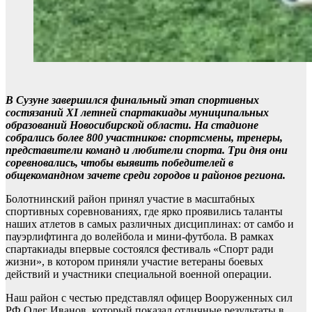
В Сузуне завершился финальный этап спортивных
состязаний ХI летней спартакиады муниципальных
образований Новосибирской области. На стадионе
собрались более 800 участников: спортсмены, тренеры,
представители команд и любители спорта. Три дня они
соревновались, чтобы выявить победителей в
общекомандном зачете среди городов и районов региона.
Болотнинский район принял участие в масштабных
спортивных соревнованиях, где ярко проявились таланты
наших атлетов в самых различных дисциплинах: от самбо и
пауэрлифтинга до волейбола и мини-футбола. В рамках
спартакиады впервые состоялся фестиваль «Спорт ради
жизни», в котором приняли участие ветераны боевых
действий и участники специальной военной операции.
Наш район с честью представлял офицер Вооруженных сил
РФ Олег Иванов, который показал отличные результаты в