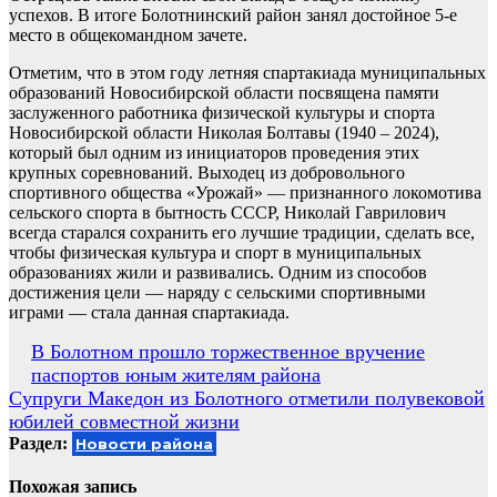
успехов. В итоге Болотнинский район занял достойное 5-е
место в общекомандном зачете.
Отметим, что в этом году летняя спартакиада муниципальных
образований Новосибирской области посвящена памяти
заслуженного работника физической культуры и спорта
Новосибирской области Николая Болтавы (1940 – 2024),
который был одним из инициаторов проведения этих
крупных соревнований. Выходец из добровольного
спортивного общества «Урожай» — признанного локомотива
сельского спорта в бытность СССР, Николай Гаврилович
всегда старался сохранить его лучшие традиции, сделать все,
чтобы физическая культура и спорт в муниципальных
образованиях жили и развивались. Одним из способов
достижения цели — наряду с сельскими спортивными
играми — стала данная спартакиада.
Навигация
В Болотном прошло торжественное вручение
паспортов юным жителям района
по
Супруги Македон из Болотного отметили полувековой
записям
юбилей совместной жизни
Раздел:
Новости района
Похожая запись