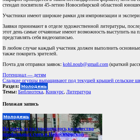
стендап посвятили 45-летию Новосибирской областной юноше
Участники имеют широкие рамки для импровизации и экспери
Заявки принимают в отделе художественной литературы, последн
этот день самые отчаянные имеют возможность выступить на 
представлять себя видеозаписью.
В любом случае каждый участник должен выполнить основные т
также покорить зрителей.
Почта для отправки заявок:
kohl.noub@gmail.com
(краткий расск
Навигация
Потенциал — детям
Сладкие огурцы выращивают под текущей крышей сельские шк
по
Раздел:
Молодежь
записям
Темы:
Библиотека
,
Конкурс
,
Литература
Похожая запись
Молодежь
На треть за год увеличилось количество
профильных смен в Новосибирской
области