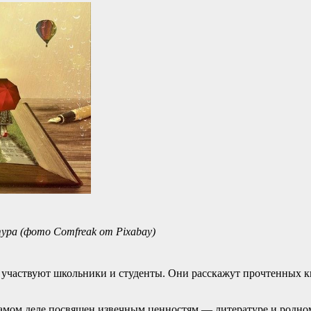
ра (фото Comfreak от Pixabay)
участвуют школьники и студенты. Они расскажут прочтенных к
самом деле посвящен извечным ценностям — литературе и родном