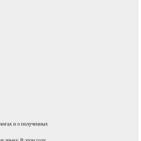
нигах и о полученных
у языку. В этом году