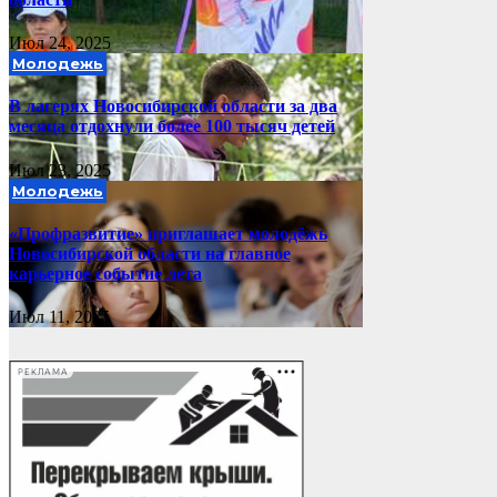
Июл 24, 2025
Молодежь
В лагерях Новосибирской области за два
месяца отдохнули более 100 тысяч детей
Июл 23, 2025
Молодежь
«Профразвитие» приглашает молодёжь
Новосибирской области на главное
карьерное событие лета
Июл 11, 2025
РЕКЛАМА