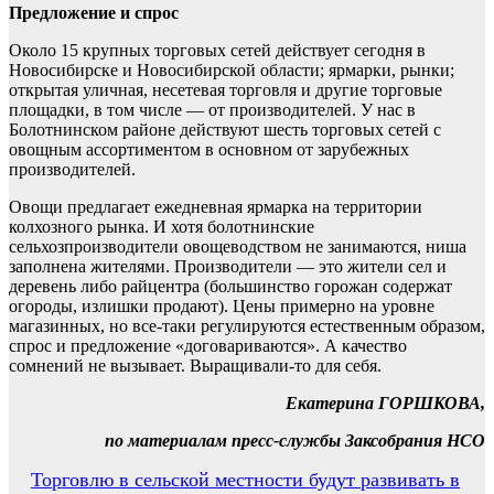
Предложение и спрос
Около 15 крупных торговых сетей действует сегодня в
Новосибирске и Новосибирской области; ярмарки, рынки;
открытая уличная, несетевая торговля и другие торговые
площадки, в том числе — от производителей. У нас в
Болотнинском районе действуют шесть торговых сетей с
овощным ассортиментом в основном от зарубежных
производителей.
Овощи предлагает ежедневная ярмарка на территории
колхозного рынка. И хотя болотнинские
сельхозпроизводители овощеводством не занимаются, ниша
заполнена жителями. Производители — это жители сел и
деревень либо райцентра (большинство горожан содержат
огороды, излишки продают). Цены примерно на уровне
магазинных, но все-таки регулируются естественным образом,
спрос и предложение «договариваются». А качество
сомнений не вызывает. Выращивали-то для себя.
Екатерина ГОРШКОВА,
по материалам пресс-службы Заксобрания НСО
Навигация
Торговлю в сельской местности будут развивать в