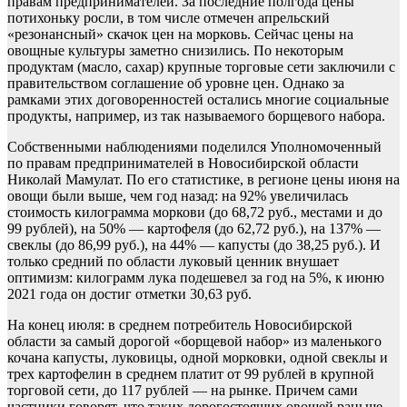
правам предпринимателей. За последние полгода цены
потихоньку росли, в том числе отмечен апрельский
«резонансный» скачок цен на морковь. Сейчас цены на
овощные культуры заметно снизились. По некоторым
продуктам (масло, сахар) крупные торговые сети заключили с
правительством соглашение об уровне цен. Однако за
рамками этих договоренностей остались многие социальные
продукты, например, из так называемого борщевого набора.
Собственными наблюдениями поделился Уполномоченный
по правам предпринимателей в Новосибирской области
Николай Мамулат. По его статистике, в регионе цены июня на
овощи были выше, чем год назад: на 92% увеличилась
стоимость килограмма моркови (до 68,72 руб., местами и до
99 рублей), на 50% — картофеля (до 62,72 руб.), на 137% —
свеклы (до 86,99 руб.), на 44% — капусты (до 38,25 руб.). И
только средний по области луковый ценник внушает
оптимизм: килограмм лука подешевел за год на 5%, к июню
2021 года он достиг отметки 30,63 руб.
На конец июля: в среднем потребитель Новосибирской
области за самый дорогой «борщевой набор» из маленького
кочана капусты, луковицы, одной морковки, одной свеклы и
трех картофелин в среднем платит от 99 рублей в крупной
торговой сети, до 117 рублей — на рынке. Причем сами
частники говорят, что таких дорогостоящих овощей раньше