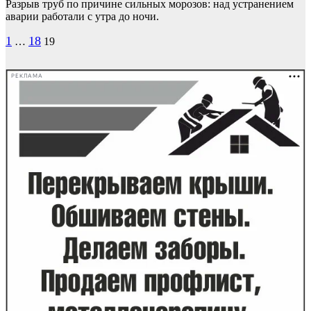
Разрыв труб по причине сильных морозов: над устранением
аварии работали с утра до ночи.
Пагинация
1
18
…
19
записей
РЕКЛАМА