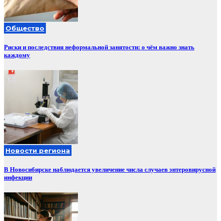
Общество
Риски и последствия неформальной занятости: о чём важно знать
каждому
Новости региона
В Новосибирске наблюдается увеличение числа случаев энтеровирусной
инфекции