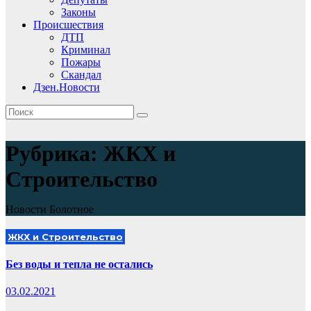
Законы
Происшествия
ДТП
Криминал
Пожары
Скандал
Дзен.Новости
Рубрика:
ЖКХ и
Строительство
Новости Болотное
ЖКХ и Строительство
Без воды и тепла не остались
03.02.2021