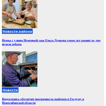
Новости района
Немка с улицы Немецкой: как Ольга Дунаева сорок лет хранит то, что
нельзя забыть
Новости
Видеозапись обеспечит прозрачность выборов в Госдуму в
Новосибирской области