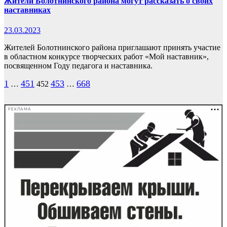
Жители Болотнинского района могут рассказать о своих
наставниках
23.03.2023
Жителей Болотнинского района приглашают принять участие
в областном конкурсе творческих работ «Мой наставник»,
посвященном Году педагога и наставника.
Пагинация
1
451
453
668
…
452
…
записей
РЕКЛАМА