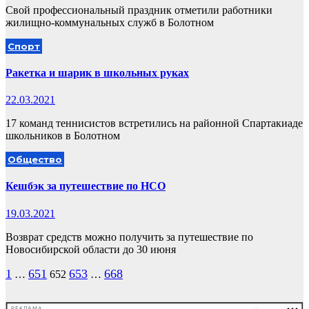
Свой профессиональный праздник отметили работники
жилищно-коммунальных служб в Болотном
Спорт
Ракетка и шарик в школьных руках
22.03.2021
17 команд теннисистов встретились на районной Спартакиаде
школьников в Болотном
Общество
Кешбэк за путешествие по НСО
19.03.2021
Возврат средств можно получить за путешествие по
Новосибирской области до 30 июня
Пагинация
1
651
653
668
…
652
…
записей
РЕКЛАМА