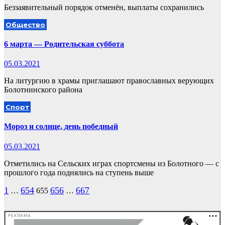
Беззаявительный порядок отменён, выплаты сохранились
Общество
6 марта — Родительская суббота
05.03.2021
На литургию в храмы приглашают православных верующих
Болотнинского района
Спорт
Мороз и солнце, день победный
05.03.2021
Отметились на Сельских играх спортсмены из Болотного — с
прошлого года поднялись на ступень выше
Пагинация
1
654
656
667
…
655
…
записей
РЕКЛАМА