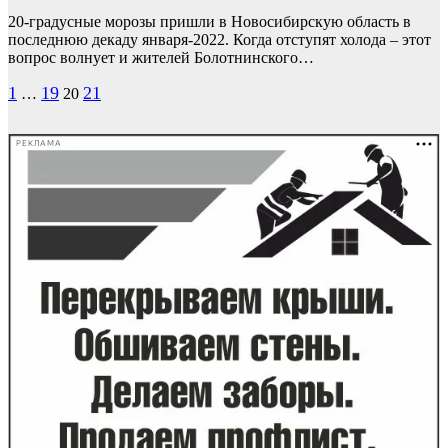
20-градусные морозы пришли в Новосибирскую область в
последнюю декаду января-2022. Когда отступят холода – этот
вопрос волнует и жителей Болотнинского…
Пагинация
1
19
21
…
20
записей
РЕКЛАМА