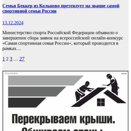
Семья Беккер из Кольцово претендует на звание самой
спортивной семьи России
13.12.2024
Министерство спорта Российской Федерации объявило о
завершении сбора заявок на всероссийский онлайн-конкурс
«Самая спортивная семья России», который проводится в
рамках…
Пагинация
1
3
27
2
…
записей
РЕКЛАМА