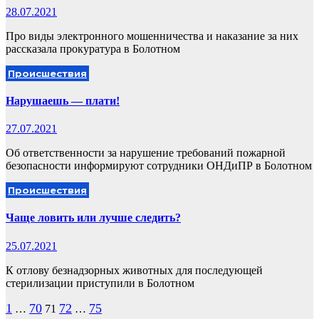
28.07.2021
Про виды электронного мошенничества и наказание за них
рассказала прокуратура в Болотном
Происшествия
Нарушаешь — плати!
27.07.2021
Об ответственности за нарушение требований пожарной
безопасности информируют сотрудники ОНДиПР в Болотном
Происшествия
Чаще ловить или лучше следить?
25.07.2021
К отлову безнадзорных животных для последующей
стерилизации приступили в Болотном
Пагинация
1
70
72
75
…
71
…