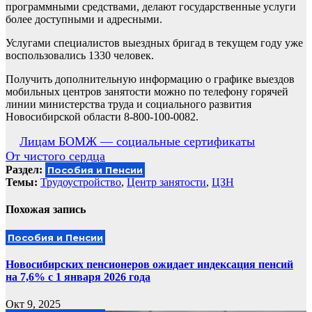
программными средствами, делают государственные услуги
более доступными и адресными.
Услугами специалистов выездных бригад в текущем году уже
воспользовались 1330 человек.
Получить дополнительную информацию о графике выездов
мобильных центров занятости можно по телефону горячей
линии министерства труда и социального развития
Новосибирской области 8-800-100-0082.
Навигация
Лицам БОМЖ — социальные сертификаты
От чистого сердца
по
Раздел:
Пособия и Пенсии
записям
Темы:
Трудоустройство
,
Центр занятости
,
ЦЗН
Похожая запись
Пособия и Пенсии
Новосибирских пенсионеров ожидает индексация пенсий
на 7,6% с 1 января 2026 года
Окт 9, 2025