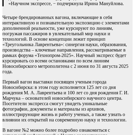
«Научном экспрессе, − подчеркнула Ирина Мануйлова.
Четыре брендированных вагона, включающие в себя
интерактивную и познавательную экспозицию с элементами
дополненной реальности, уже курсируют по линиям,
погружая пассажиров в увлекательный мир науки и
технологий. В основе концепции лежит принцип
«Треугольника Лаврентьева»: синергия науки, образования,
производства – ключевые направления, рассматриваемые в
рамках форума «Технопром-2025». Научный экспресс будет
курсировать со всеми остановками по всем линиям
Новосибирского метрополитена с 2 июня по 31 августа 2025
года.
Первый вагон выставки посвящен ученым города
Новосибирска: в этом году исполняется 125 лет со дня
рождения М. А. Лаврентьева и 100 лет со дня рождения Г. И.
Марчука – основателей новосибирского научного центра.
Посетители экспресса смогут увидеть уникальные
фотографии, документы и материалы из архивов,
иллюстрирующие жизнь и работу ученых, а также узнать о
влиянии их открытий на современную науку и технологии.
В вагоне №2 можно более подробно ознакомиться с