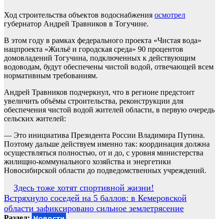
Ход строительства объектов водоснабжения
осмотрел
губернатор Андрей Травников в Тогучине.
В этом году в рамках федерального проекта «Чистая вода»
нацпроекта «Жильё и городская среда» 90 процентов
домовладений Тогучина, подключенных к действующим
водоводам, будут обеспечены чистой водой, отвечающей всем
нормативным требованиям.
Андрей Травников подчеркнул, что в регионе предстоит
увеличить объёмы строительства, реконструкции для
обеспечения чистой водой жителей области, в первую очередь
сельских жителей:
— Это инициатива Президента России Владимира Путина.
Поэтому дальше действуем именно так: координация должна
осуществляться полностью, от и до, с уровня министерства
жилищно-коммунального хозяйства и энергетики
Новосибирской области до подведомственных учреждений.
Навигация
Здесь тоже хотят спортивной жизни!
Встряхнуло соседей на 5 баллов: в Кемеровской
по
области зафиксировано сильное землетрясение
записям
Раздел:
Новости