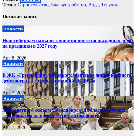
Темы:
Cтроительство
,
Благоустройство
,
Вода
,
Тогучин
Похожая запись
Новости
Новосибирцам назвали точное количество выходных дней
на праздники в 2027 году
Авг 8, 2026
Новости
В ЖК «Гренландия» впервые клиентские дни от крупного
девелопера — группы компаний «СОЮЗ»
Авг 7, 2026
Новости
Многодетным семьям Новосибирской области вручены
сертификаты на приобретение автомобилей
Авг 7, 2026