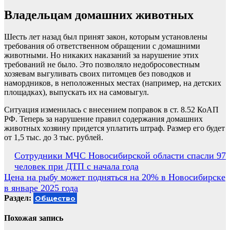
Владельцам домашних животных
Шесть лет назад был принят закон, которым установлены
требования об ответственном обращении с домашними
животными. Но никаких наказаний за нарушение этих
требований не было. Это позволяло недобросовестным
хозяевам выгуливать своих питомцев без поводков и
намордников, в неположенных местах (например, на детских
площадках), выпускать их на самовыгул.
Ситуация изменилась с внесением поправок в ст. 8.52 КоАП
РФ. Теперь за нарушение правил содержания домашних
животных хозяину придется уплатить штраф. Размер его будет
от 1,5 тыс. до 3 тыс. рублей.
Навигация
Сотрудники МЧС Новосибирской области спасли 97
человек при ДТП с начала года
по
Цена на рыбу может подняться на 20% в Новосибирске
записям
в январе 2025 года
Раздел:
Общество
Похожая запись