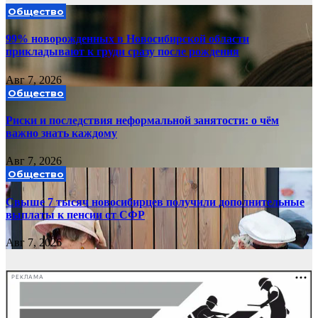
Общество
99% новорожденных в Новосибирской области
прикладывают к груди сразу после рождения
Авг 7, 2026
Общество
Риски и последствия неформальной занятости: о чём
важно знать каждому
Авг 7, 2026
Общество
Свыше 7 тысяч новосибирцев получили дополнительные
выплаты к пенсии от СФР
Авг 7, 2026
РЕКЛАМА