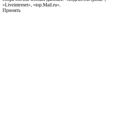
«Liveinternet», «top.Mail.ru».
Принять