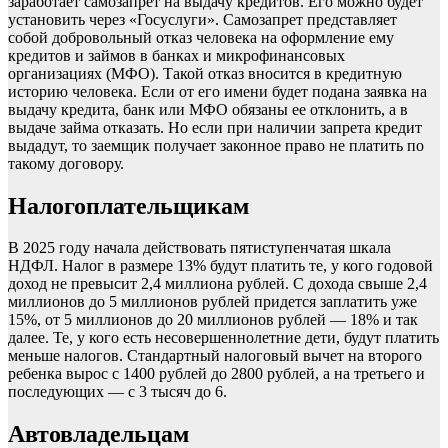
заработает самозапрет на выдачу кредитов. Его можно будет
установить через «Госуслуги». Самозапрет представляет
собой добровольный отказ человека на оформление ему
кредитов и займов в банках и микрофинансовых
организациях (МФО). Такой отказ вносится в кредитную
историю человека. Если от его имени будет подана заявка на
выдачу кредита, банк или МФО обязаны ее отклонить, а в
выдаче займа отказать. Но если при наличии запрета кредит
выдадут, то заемщик получает законное право не платить по
такому договору.
Налогоплательщикам
В 2025 году начала действовать пятиступенчатая шкала
НДФЛ. Налог в размере 13% будут платить те, у кого годовой
доход не превысит 2,4 миллиона рублей. С дохода свыше 2,4
миллионов до 5 миллионов рублей придется заплатить уже
15%, от 5 миллионов до 20 миллионов рублей — 18% и так
далее. Те, у кого есть несовершеннолетние дети, будут платить
меньше налогов. Стандартный налоговый вычет на второго
ребенка вырос с 1400 рублей до 2800 рублей, а на третьего и
последующих — с 3 тысяч до 6.
Автовладельцам