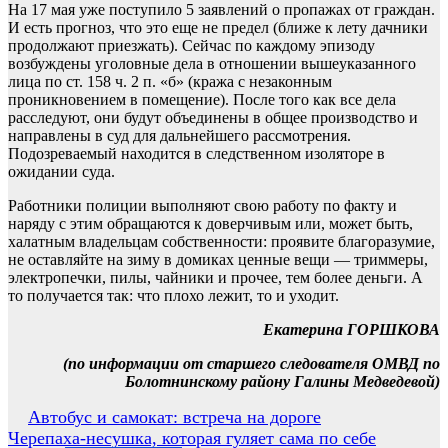
На 17 мая уже поступило 5 заявлений о пропажах от граждан.
И есть прогноз, что это еще не предел (ближе к лету дачники
продолжают приезжать). Сейчас по каждому эпизоду
возбуждены уголовные дела в отношении вышеуказанного
лица по ст. 158 ч. 2 п. «б» (кража с незаконным
проникновением в помещение). После того как все дела
расследуют, они будут объединены в общее производство и
направлены в суд для дальнейшего рассмотрения.
Подозреваемый находится в следственном изоляторе в
ожидании суда.
Работники полиции выполняют свою работу по факту и
наряду с этим обращаются к доверчивым или, может быть,
халатным владельцам собственности: проявите благоразумие,
не оставляйте на зиму в домиках ценные вещи — триммеры,
электропечки, пилы, чайники и прочее, тем более деньги. А
то получается так: что плохо лежит, то и уходит.
Екатерина ГОРШКОВА
(по информации от старшего следователя ОМВД по
Болотнинскому району Галины Медведевой)
Навигация
Автобус и самокат: встреча на дороге
Черепаха-несушка, которая гуляет сама по себе
по