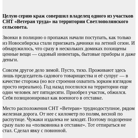
Целую серию краж совершил владелец одного из участков
СНТ «Ветеран труда» на территории Светлополянского
сельсовета.
Звонки в полицию о пропажах начали поступать, как только
из Новосибирска стали приезжать дачники на летний сезон. И
обнаружилось, что сразу в нескольких домиках похищены
ценные вещи — садовый инвентарь, бытовые приборы и даже
деньги.
Совсем другое дело зимой. Пусто, тихо. Проживают здесь
лишь председатель садового товарищества и её супруг — в
качестве сторожа (но все строения охватить зорким взглядом
просто нереально). Год назад поселился на территории еще
один человек лет пятидесяти. Приобрел участок, обжился.
Себя позиционировал как военного в отставке.
Место расположения СНТ «Ветеран» труднодоступное, рядом
железная дорога. От нее с километр по полям, весной по
распутице. Чужаки издалека не заходят. Поэтому подозрение
сразу пало на «полковника в отставке». Тот отпираться не
стал. Сделал явку с повинной.