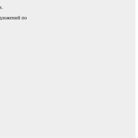
и.
едложений по