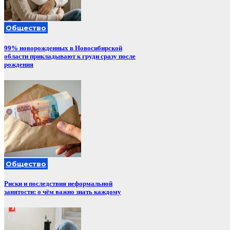
Общество
99% новорожденных в Новосибирской
области прикладывают к груди сразу после
рождения
Общество
Риски и последствия неформальной
занятости: о чём важно знать каждому