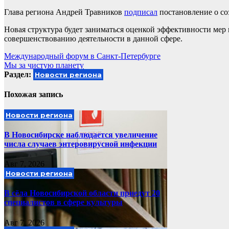
Глава региона Андрей Травников
подписал
постановление о со
Новая структура будет заниматься оценкой эффективности мер
совершенствованию деятельности в данной сфере.
Навигация
Международный форум в Санкт-Петербурге
Мы за чистую планету
по
Раздел:
Новости региона
записям
Похожая запись
Новости региона
В Новосибирске наблюдается увеличение
числа случаев энтеровирусной инфекции
Авг 7, 2026
Новости региона
В сёла Новосибирской области приедут 20
специалистов в сфере культуры
Авг 7, 2026