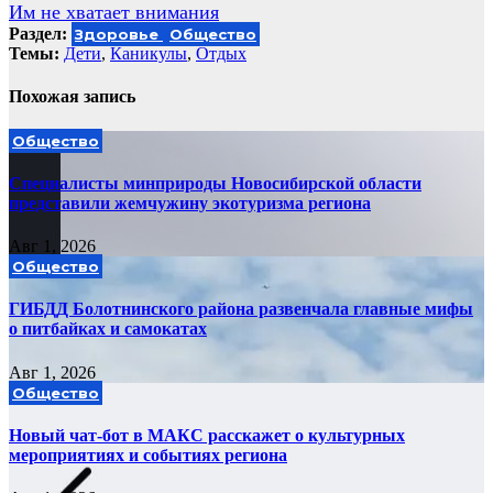
Им не хватает внимания
по
Раздел:
Здоровье
Общество
записям
Темы:
Дети
,
Каникулы
,
Отдых
Похожая запись
Общество
Специалисты минприроды Новосибирской области
представили жемчужину экотуризма региона
Авг 1, 2026
Общество
ГИБДД Болотнинского района развенчала главные мифы
о питбайках и самокатах
Авг 1, 2026
Общество
Новый чат-бот в МАКС расскажет о культурных
мероприятиях и событиях региона