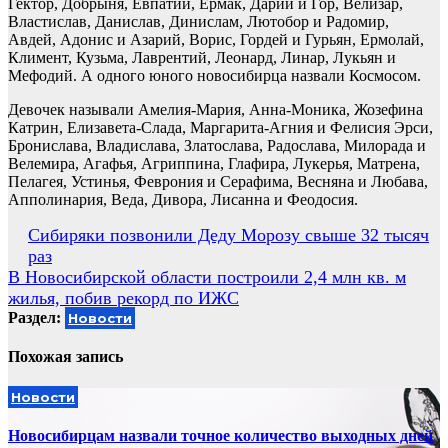
Гектор, Добрыня, Евпатий, Ермак, Дарий и Гор, Велизар,
Властислав, Данислав, Динислам, Лютобор и Радомир,
Авдей, Адонис и Азарий, Ворис, Гордей и Гурьян, Ермолай,
Климент, Кузьма, Лаврентий, Леонард, Линар, Лукьян и
Мефодий. А одного юного новосибирца назвали Космосом.
Девочек называли Амелия-Мария, Анна-Моника, Жозефина
Катрин, Елизавета-Слада, Маргарита-Агния и Фелисия Эрси,
Бронислава, Владислава, Златослава, Радослава, Милорада и
Велемира, Агафья, Агриппина, Глафира, Лукерья, Матрена,
Пелагея, Устинья, Феврония и Серафима, Весняна и Любава,
Апполинария, Веда, Дивора, Лисанна и Феодосия.
Навигация
Сибиряки позвонили Деду Морозу свыше 32 тысяч
раз
по
В Новосибирской области построили 2,4 млн кв. м
записям
жилья, побив рекорд по ИЖС
Раздел:
Новости
Похожая запись
Новости
Новосибирцам назвали точное количество выходных дней