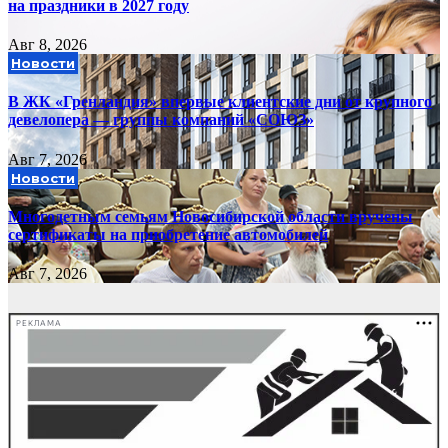
на праздники в 2027 году
Авг 8, 2026
Новости
В ЖК «Гренландия» впервые клиентские дни от крупного
девелопера — группы компаний «СОЮЗ»
Авг 7, 2026
Новости
Многодетным семьям Новосибирской области вручены
сертификаты на приобретение автомобилей
Авг 7, 2026
РЕКЛАМА