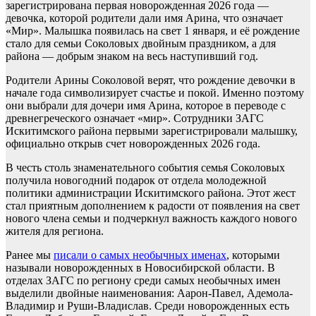
зарегистрирована первая новорожденная 2026 года —
девочка, которой родители дали имя Арина, что означает
«Мир». Малышка появилась на свет 1 января, и её рождение
стало для семьи Соколовых двойным праздником, а для
района — добрым знаком на весь наступивший год.
Родители Арины Соколовой верят, что рождение девочки в
начале года символизирует счастье и покой. Именно поэтому
они выбрали для дочери имя Арина, которое в переводе с
древнегреческого означает «мир». Сотрудники ЗАГС
Искитимского района первыми зарегистрировали малышку,
официально открыв счет новорожденных 2026 года.
В честь столь знаменательного события семья Соколовых
получила новогодний подарок от отдела молодежной
политики администрации Искитимского района. Этот жест
стал приятным дополнением к радости от появления на свет
нового члена семьи и подчеркнул важность каждого нового
жителя для региона.
Ранее мы
писали о самых необычных именах
, которыми
называли новорожденных в Новосибирской области. В
отделах ЗАГС по региону среди самых необычных имен
выделили двойные наименования: Аарон-Павел, Адемола-
Владимир и Руши-Владислав. Среди новорожденных есть