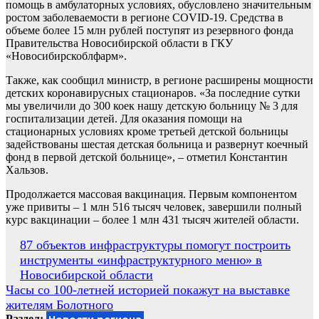
помощь в амбулаторных условиях, обусловлено значительным
ростом заболеваемости в регионе COVID-19. Средства в
объеме более 15 млн рублей поступят из резервного фонда
Правительства Новосибирской области в ГКУ
«Новосибирскоблфарм».
Также, как сообщил министр, в регионе расширены мощности
детских коронавирусных стационаров. «За последние сутки
мы увеличили до 300 коек нашу детскую больницу № 3 для
госпитализации детей. Для оказания помощи на
стационарных условиях кроме третьей детской больницы
задействованы шестая детская больница и развернут коечный
фонд в первой детской больнице», – отметил Константин
Хальзов.
Продолжается массовая вакцинация. Первым компонентом
уже привиты – 1 млн 516 тысяч человек, завершили полный
курс вакцинации – более 1 млн 431 тысяч жителей области.
Навигация
87 объектов инфраструктуры помогут построить
инструменты «инфраструктурного меню» в
по
Новосибирской области
записям
Часы со 100-летней историей покажут на выставке
жителям Болотного
Раздел: