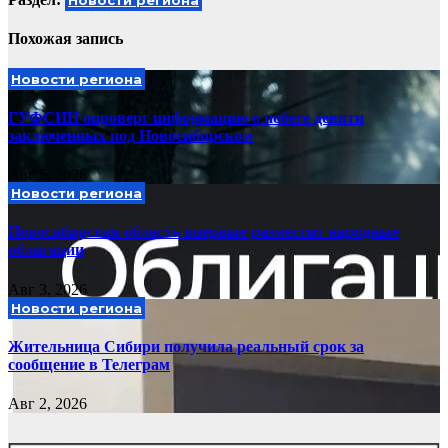
Новости региона
Похожая запись
Новости региона
ГУФСИН опроверг информацию о побеге девяти
заключенных под Новосибирском
Авг 5, 2026
Новости региона
Новосибирская область впервые разместит народные
облигации
Авг 3, 2026
Новости региона
Жительница Сибири получила реальный срок за
сообщение в Телеграм
Авг 2, 2026