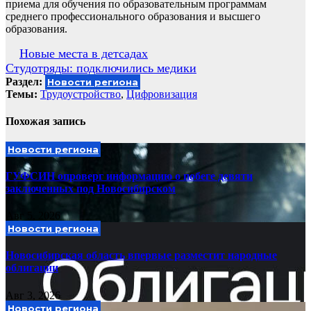
приема для обучения по образовательным программам
среднего профессионального образования и высшего
образования.
Навигация
Новые места в детсадах
Студотряды: подключились медики
по
Раздел:
Новости региона
записям
Темы:
Трудоустройство
,
Цифровизация
Похожая запись
Новости региона
ГУФСИН опроверг информацию о побеге девяти
заключенных под Новосибирском
Авг 5, 2026
Новости региона
Новосибирская область впервые разместит народные
облигации
Авг 3, 2026
Новости региона