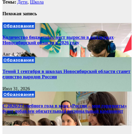
записям
Темы:
Дети
,
Школа
Похожая запись
Образование
Количество бюджетных мест выросло в колледжах
Новосибирской области в 2026 году
Авг 4, 2026
Образование
Темой 1 сентября в школах Новосибирской области станет
единство народов России
Июл 31, 2026
Образование
С 2026/27 учебного года в курс «Россия – мои горизонты»
будет добавлен обязательный региональный компонент
Июл 31, 2026