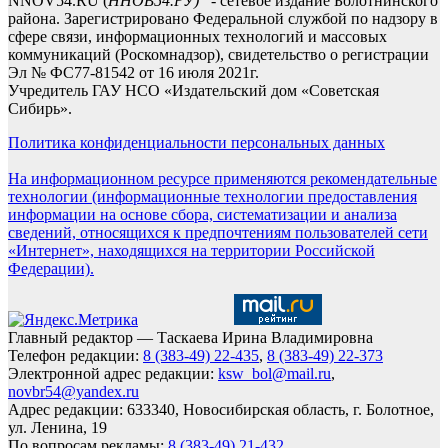
NNOV54.RU (
ННОВ54.РУ)
- сетевое издание Болотнинского
района. Зарегистрировано Федеральной службой по надзору в
сфере связи, информационных технологий и массовых
коммуникаций (Роскомнадзор), свидетельство о регистрации
Эл № ФС77-81542 от 16 июля 2021г.
Учредитель ГАУ НСО «Издательский дом «Советская
Сибирь».
Политика конфиденциальности персональных данных
На информационном ресурсе применяются рекомендательные
технологии (информационные технологии предоставления
информации на основе сбора, систематизации и анализа
сведений, относящихся к предпочтениям пользователей сети
«Интернет», находящихся на территории Российской
Федерации).
Главный редактор — Таскаева Ирина Владимировна
Телефон редакции:
8 (383-49) 22-435
,
8 (383-49) 22-373
Электронной адрес редакции:
ksw_bol@mail.ru
,
novbr54@yandex.ru
Адрес редакции: 633340, Новосибирская область, г. Болотное,
ул. Ленина, 19
По вопросам рекламы:
8 (383-49) 21-432