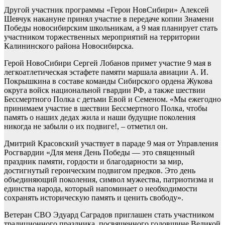
Другой участник программы «Герои НовСибири» Алексей
Шевчук накануне принял участие в передаче копии Знамени
Победы новосибирским школьникам, а 9 мая планирует стать
участником торжественных мероприятий на территории
Калининского района Новосибирска.
Герой НовоСибири Сергей Лобанов примет участие 9 мая в
легкоатлетическая эстафете памяти маршала авиации А. И.
Покрышкина в составе команды Сибирского ордена Жукова
округа войск национальной гвардии РФ, а также шествии
Бессмертного Полка с детьми Евой и Семеном. «Мы ежегодно
принимаем участие в шествии Бессмертного Полка, чтобы
память о наших дедах жила и наши будущие поколения
никогда не забыли о их подвиге!, – отметил он.
Дмитрий Красовский участвует в параде 9 мая от Управления
Росгвардии «Для меня День Победы — это священный
праздник памяти, гордости и благодарности за мир,
достигнутый героическим подвигом предков. Это день
объединяющий поколения, символ мужества, патриотизма и
единства народа, который напоминает о необходимости
сохранять историческую память и ценить свободу».
Ветеран СВО Эдуард Саградов приглашен стать участником
традиционного праздника, посвященного годовщине Великой