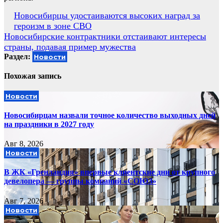
Навигация
Новосибирцы удостаиваются высоких наград за
героизм в зоне СВО
по
Новосибирские контрактники отстаивают интересы
записям
страны, подавая пример мужества
Раздел:
Новости
Похожая запись
Новости
Новосибирцам назвали точное количество выходных дней
на праздники в 2027 году
Авг 8, 2026
Новости
В ЖК «Гренландия» впервые клиентские дни от крупного
девелопера — группы компаний «СОЮЗ»
Авг 7, 2026
Новости