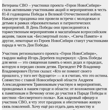
Ветераны СВО – участники проекта «Герои НовоСибири»
стали активными участниками акций и мероприятиях в честь
81-й годовщины Победы в Великой Отечественной войне.
Накануне праздника они провели встречи с молодежью и
детьми в рамках образовательных и патриотических
мероприятий. В День Победы они присоединятся к
торжественным мероприятиям и масштабным всероссийским
акциям, таким как «Бессмертный полк», «Свеча Памяти» и
другие, некоторые из Героев НовоСибири станут участниками
парада в честь Дня Победы.
Участник регионального проекта «Герои НовоСибири»,
гвардии майор Игорь Деребеев подчеркнул: «День Победы
для меня — это священная память о моих дедах и прадедах,
которую я передаю своим детям. Президент РФ Владимир
Владимирович Путин сказал: «Кто не помнит своего
прошлого, у того нет будущего» — и я считаю, что это истина.
Совместно с главой Новосибирской области Андреем
Александровичем Травниковым участвую в мероприятиях,
проводимых в нашем городе и области: от возложения цветов
к памятникам и Вечному огню до участия в Параде Победы и
шествии «Бессмертного полка». Как кадровый офицер и
участник СВО, я чту этот праздник и обеспечиваю живую
связь поколений. Хочу ещё раз отдать дань мужеству и