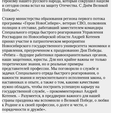
героизму нашего русского народа, который сокрушил нацизм
и сегодня снова встал на защиту Отечества. С Днём Великой
Победы!».
Стажер министерства образования региона первого потока
программы «Герои НовоСибири», ветеран СВО, полковник
полиции в отставке, работавший заместителем командира
Специального отряда быстрого реагирования Управления
Росгвардии по Новосибирской области Андрей Котенев
принял участие в патриотическом мероприятии
Новосибирского государственного университета экономики и
управления, приуроченном к празднованию Дня Победы.
«Ребята – будущие работники правоохранительных органов,
наши защитники, юристы. Для них крайне важны не только
теоретические знания, но и реальные примеры
представителей профессии. Мы поговорили о службе и
задачах Специального отряда быстрого реагирования, о
важности знания и неукоснительного исполнения закона, о
наставниках и опыте, а также о том, какими качествами
нужно обладать, чтобы построить успешную карьеру на
государственной службе, – прокомментировал Андрей
Котенев. – Разумеется, в преддверии важного для нашей
страны праздника мы вспомнили о Великой Победе, о любви
к Родине и к своей профессии, о долге и чести, о
порядочности и дружбе».