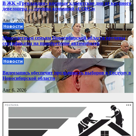
В ЖК «Гренландия» впервые клиентские дни от крупного
девелопера — группы компаний «СОЮЗ»
Авг 7, 2026
Новости
Многодетным семьям Новосибирской области вручены
сертификаты на приобретение автомобилей
Авг 7, 2026
Новости
Видеозапись обеспечит прозрачность выборов в Госдуму в
Новосибирской области
Авг 6, 2026
РЕКЛАМА