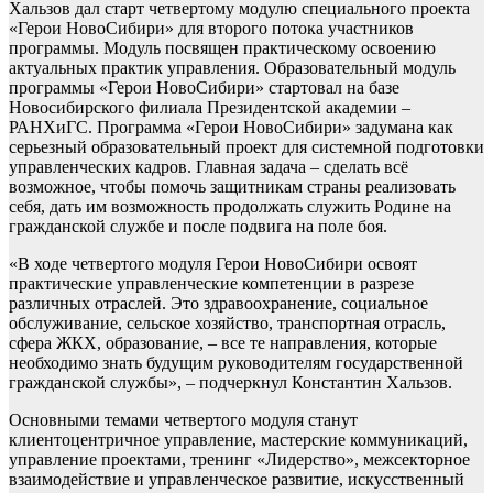
Хальзов дал старт четвертому модулю специального проекта
«Герои НовоСибири» для второго потока участников
программы. Модуль посвящен практическому освоению
актуальных практик управления. Образовательный модуль
программы «Герои НовоСибири» стартовал на базе
Новосибирского филиала Президентской академии –
РАНХиГС. Программа «Герои НовоСибири» задумана как
серьезный образовательный проект для системной подготовки
управленческих кадров. Главная задача – сделать всё
возможное, чтобы помочь защитникам страны реализовать
себя, дать им возможность продолжать служить Родине на
гражданской службе и после подвига на поле боя.
«В ходе четвертого модуля Герои НовоСибири освоят
практические управленческие компетенции в разрезе
различных отраслей. Это здравоохранение, социальное
обслуживание, сельское хозяйство, транспортная отрасль,
сфера ЖКХ, образование, – все те направления, которые
необходимо знать будущим руководителям государственной
гражданской службы», – подчеркнул Константин Хальзов.
Основными темами четвертого модуля станут
клиентоцентричное управление, мастерские коммуникаций,
управление проектами, тренинг «Лидерство», межсекторное
взаимодействие и управленческое развитие, искусственный