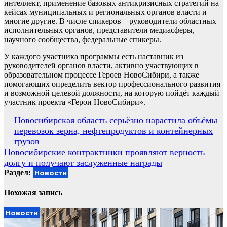
интеллект, применение базовых антикризисных стратегий на
кейсах муниципальных и региональных органов власти и
многие другие. В числе спикеров – руководители областных
исполнительных органов, представители медиасферы,
научного сообщества, федеральные спикеры.
У каждого участника программы есть наставник из
руководителей органов власти, активно участвующих в
образовательном процессе Героев НовоСибири, а также
помогающих определить вектор профессионального развития
и возможной целевой должности, на которую пойдёт каждый
участник проекта «Герои НовоСибири».
Навигация
Новосибирская область серьёзно нарастила объёмы
перевозок зерна, нефтепродуктов и контейнерных
по
грузов
записям
Новосибирские контрактники проявляют верность
долгу и получают заслуженные награды
Раздел:
Новости
Похожая запись
Новости