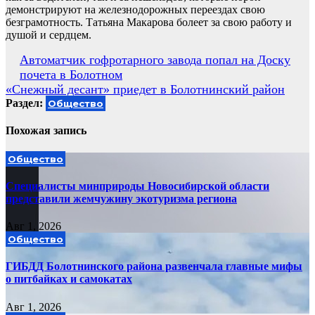
демонстрируют на железнодорожных переездах свою
безграмотность. Татьяна Макарова болеет за свою работу и
душой и сердцем.
Навигация
Автоматчик гофротарного завода попал на Доску
почета в Болотном
по
«Снежный десант» приедет в Болотнинский район
записям
Раздел:
Общество
Похожая запись
Общество
Специалисты минприроды Новосибирской области
представили жемчужину экотуризма региона
Авг 1, 2026
Общество
ГИБДД Болотнинского района развенчала главные мифы
о питбайках и самокатах
Авг 1, 2026