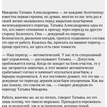
Макарова Татьяна Александровна — не каждому болотнинцу
известна первая героиня, но думаю, многие из нас хоть раз в
своей жизни оказывались перед закрытым шлагбаумом
железнодорожного переезда. Татьяна Александровна одна из
тех, кто имеет отношение к проезду через переезд на другую
сторону Болотного. Она — дежурный по переезду.
Безопасность движения поездов, пропуск подвижного состава
это про ее работу. Казалось бы, проехать на машине переезд —
проще простого, но здесь есть свои тонкости.
— Наш переезд — автоматический. У нас есть специальный
щит управления, — рассказывает Татьяна. — Допустим,
приближается поезд. Когда он заходит на блок-участок, то у
нас загораются лампочки, в этот момент автоматически
срабатывает сигнал и начинает опускаться шлагбаум, а
барьеры подниматься. А все постоянно думают, что это мы —
дежурные по переезду держим шлагбаум опущенным. Как вы
уже поняли, это совсем не так, — говорит дежурная по
переезду Татьяна Макарова.
Работа, конечно же, не из легких, говорит Татьяна, но это
лишь потому, что тяжело морально. Приходится переживать
как за водителей, так и за пешеходов, которые порой