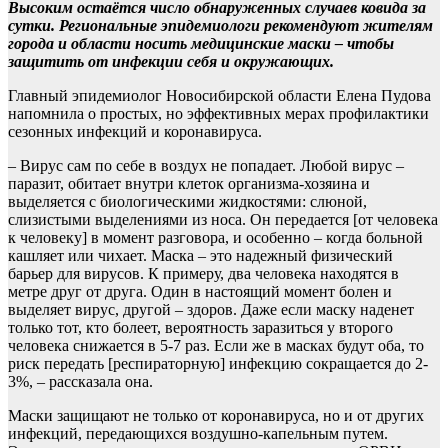
Высоким остаётся число обнаруженных случаев ковида за
сутки. Региональные эпидемиологи рекомендуют жителям
города и области носить медицинские маски – чтобы
защитить от инфекции себя и окружающих.
Главный эпидемиолог Новосибирской области Елена Пудова
напомнила о простых, но эффективных мерах профилактики
сезонных инфекций и коронавируса.
– Вирус сам по себе в воздух не попадает. Любой вирус –
паразит, обитает внутри клеток организма-хозяина и
выделяется с биологическими жидкостями: слюной,
слизистыми выделениями из носа. Он передается [от человека
к человеку] в момент разговора, и особенно – когда больной
кашляет или чихает. Маска – это надежный физический
барьер для вирусов. К примеру, два человека находятся в
метре друг от друга. Один в настоящий момент болен и
выделяет вирус, другой – здоров. Даже если маску наденет
только тот, кто болеет, вероятность заразиться у второго
человека снижается в 5-7 раз. Если же в масках будут оба, то
риск передать [респираторную] инфекцию сокращается до 2-
3%, – рассказала она.
Маски защищают не только от коронавируса, но и от других
инфекций, передающихся воздушно-капельным путем.