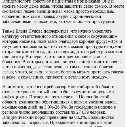
Эпидемиологи советуют пациентам с признаками ОРВИ
носить маску даже дома, чтобы защитить свою семью. В месте
скопления людей медицинская маска просто необходима,
особенно пожилым людям, людям с хроническими
заболеваниями, а также тем, кто часто болеет простудами.
Также Елена Пудова подчеркнула, что нужно укреплять
культуру ответственного отношения к себе и окружающим,
которая, наконец, появилась благодаря коронавирусу: «Врачи
не устают напоминать, что с симптомами простуды не нужно
отправлять детей в сад или школу, ходить на работу, в магазин
или аптеку. Во-первых, это риск для здоровья самого
больного. Во-вторых, и коронавирусная инфекция это очень
четко показала, даже если человек сам переносит болезнь
легко, у того, кого он заразит, болезнь может протекать тяжело
и даже, к сожалению, привести к летальному исходу».
Напомним, что Роспотребнадзор Новосибирской области
отмечает существенный рост заболеваемости вирусными
инфекциями. Последние пять недель в Новосибирской
области количество обратившихся к врачам увеличивалось
каждые семь дней на 3,9%-26,6%. За последнюю неделю в
регионе число заболевших составило 27 639 человек.
Эпидемический порог превышен на 63,2%. Большинство
заболевших – взрослые. Превышение эпидпорога в этой