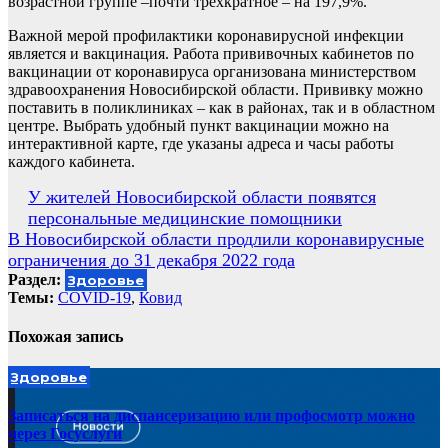
возрастной группе –почти трехкратное – на 197,9%.
Важной мерой профилактики коронавирусной инфекции
является и вакцинация. Работа прививочных кабинетов по
вакцинации от коронавируса организована министерством
здравоохранения Новосибирской области. Прививку можно
поставить в поликлиниках – как в районах, так и в областном
центре. Выбрать удобный пункт вакцинации можно на
интерактивной карте, где указаны адреса и часы работы
каждого кабинета.
Навигация
У жителей Новосибирской области появятся
персональные медицинские помощники
по
В Новосибирской области продлили коронавирусные
записям
ограничения до 31 декабря 2022 года
Раздел:
Здоровье
Темы:
COVID-19
,
Ковид
Похожая запись
Здоровье
Записаться на диспансеризацию или профосмотр можно
через Госуслуги