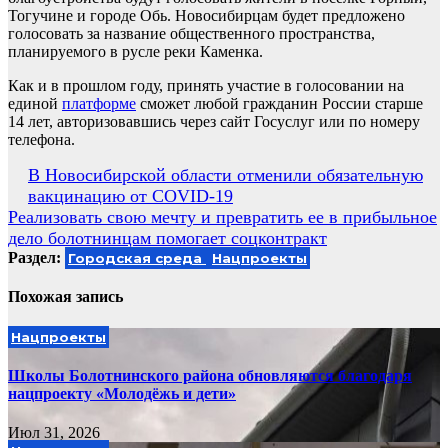
Тогучине и городе Обь. Новосибирцам будет предложено
голосовать за название общественного пространства,
планируемого в русле реки Каменка.
Как и в прошлом году, принять участие в голосовании на
единой
платформе
сможет любой гражданин России старше
14 лет, авторизовавшись через сайт Госуслуг или по номеру
телефона.
Навигация
В Новосибирской области отменили обязательную
вакцинацию от COVID-19
по
Реализовать свою мечту и превратить ее в прибыльное
записям
дело болотнинцам помогает соцконтракт
Раздел:
Городская среда
Нацпроекты
Похожая запись
Нацпроекты
Школы Болотнинского района обновляются благодаря
нацпроекту «Молодёжь и дети»
Июл 31, 2026