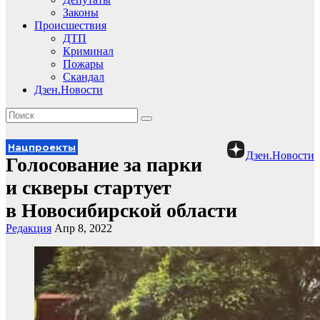
Законы
Происшествия
ДТП
Криминал
Пожары
Скандал
Дзен.Новости
Нацпроекты
Дзен.Новости
Голосование за парки
и скверы стартует
в Новосибирской области
Редакция
Апр 8, 2022